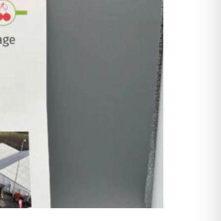
Dat sünd wi online lesen
Fredenbecker Blick online lesen