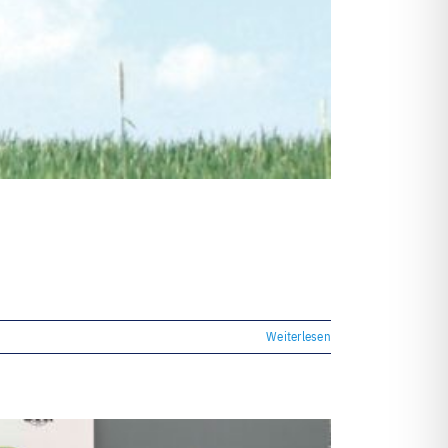
Individuell und personalisiert
Werben und Präsentieren
Verarbeitung · Lettershop
Team · Kontakt
Datenübermittlung – sicher und
einfach
Weiterlesen
Unverbindliche Anfrage
Über uns