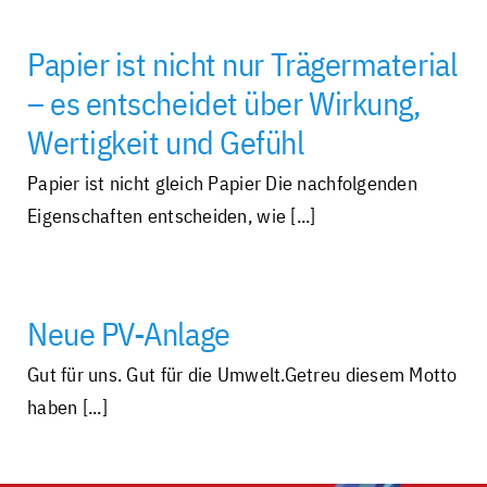
Individuell und personalisiert
Papier ist nicht nur Trägermaterial
– es entscheidet über Wirkung,
Werben und Präsentieren
Wertigkeit und Gefühl
Papier ist nicht gleich Papier Die nachfolgenden
Verarbeitung · Lettershop
Eigenschaften entscheiden, wie [...]
Team · Kontakt
Neue PV-Anlage
Datenübermittlung – sicher und einfach
Gut für uns. Gut für die Umwelt.Getreu diesem Motto
haben [...]
Unverbindliche Anfrage
Über uns