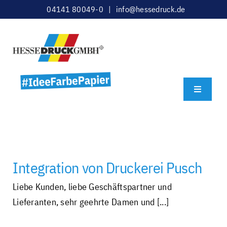
Zum
04141 80049-0 |
info@hessedruck.de
Inhalt
springen
Toggle
Navigatio
Individuelle und ideenreiche Druck-
Startseite – Produkte
und Medienlösungen aus Stade
Gestaltung und Datenprüfung
Integration von Druckerei Pusch
Broschüren, Bücher etc.
Liebe Kunden, liebe Geschäftspartner und
Lieferanten, sehr geehrte Damen und [...]
Geschäfts-, Akzidenzdrucksachen