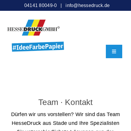
Zum
04141 80049-0 |
info@hessedruck.de
Inhalt
springen
Toggle
Navigati
Individuelle und ideenreiche Druck-
Startseite – Produkte
und Medienlösungen aus Stade
Gestaltung und Datenprüfung
Team · Kontakt
Broschüren, Bücher etc.
Dürfen wir uns vorstellen? Wir sind das Team
HesseDruck aus Stade und Ihre Spezialisten
Geschäfts-, Akzidenzdrucksachen