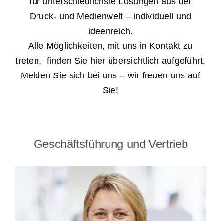
für unterschiedlichste Lösungen aus der
Druck- und Medienwelt – individuell und
Individuell und personalisiert
ideenreich.
Alle Möglichkeiten, mit uns in Kontakt zu
Werben und Präsentieren
treten, finden Sie hier übersichtlich aufgeführt.
Melden Sie sich bei uns – wir freuen uns auf
Verarbeitung · Lettershop
Sie!
Team · Kontakt
Geschäftsführung und Vertrieb
Datenübermittlung – sicher und einfach
Unverbindliche Anfrage
Über uns