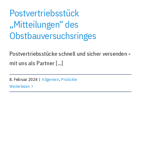
Postvertriebsstück
Individuell und personalisiert
„Mitteilungen“ des
Obstbauversuchsringes
Werben und Präsentieren
Postvertriebsstücke schnell und sicher versenden -
Verarbeitung · Lettershop
mit uns als Partner [...]
Team · Kontakt
8. Februar 2024
|
Allgemein
,
Produkte
Weiterlesen
Datenübermittlung – sicher und einfach
Unverbindliche Anfrage
Über uns