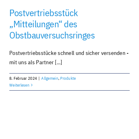
Postvertriebsstück
Individuell und personalisiert
„Mitteilungen“ des
Obstbauversuchsringes
Werben und Präsentieren
Postvertriebsstücke schnell und sicher versenden -
Verarbeitung · Lettershop
mit uns als Partner [...]
Team · Kontakt
8. Februar 2024
|
Allgemein
,
Produkte
Weiterlesen
Datenübermittlung – sicher und einfach
Unverbindliche Anfrage
Über uns