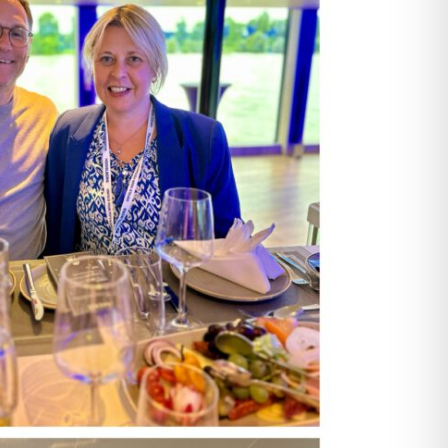
Individuell und personalisiert
Werben und Präsentieren
Verarbeitung · Lettershop
Team · Kontakt
Datenübermittlung – sicher und
einfach
Unverbindliche Anfrage
Über uns