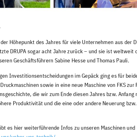
4
 der Höhepunkt des Jahres für viele Unternehmen aus der Dru
tzte DRUPA sogar acht Jahre zurück – und sie ist weltweit di
nseren Geschäftsführern Sabine Hesse und Thomas Pauli.
igen Investitionsentscheidungen im Gepäck ging es für beide
 Druckmaschinen sowie in eine neue Maschine von FKS zur 
nsgeschichte, die wir zum Ende diesen Jahres bzw. Anfan
here Produktivität und die eine oder andere Neuerung bzw. 
, gibt es hier weiterführende Infos zu unseren Maschinen und
-uns/ueber-uns-technik/