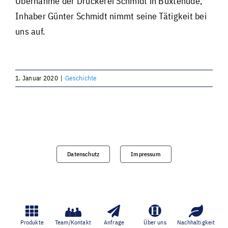
Übernahme der Druckerei Schmidt in Buxtehude,
Inhaber Günter Schmidt nimmt seine Tätigkeit bei
Individuell und personalisiert
uns auf.
Werben und Präsentieren
1. Januar 2020
|
Geschichte
Verarbeitung · Lettershop
Team · Kontakt
Datenschutz
Impressum
Datenübermittlung – sicher und einfach
Unverbindliche Anfrage
Produkte
Team/Kontakt
Anfrage
Über uns
Nachhaltigkeit
Über uns