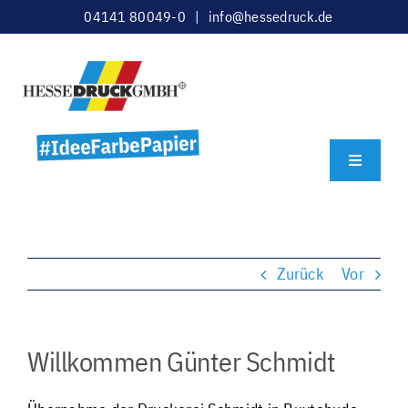
Zum
04141 80049-0 |
info@hessedruck.de
Inhalt
springen
Toggle
Navigatio
Individuelle und ideenreiche Druck-
Startseite – Produkte
und Medienlösungen aus Stade
Gestaltung und Datenprüfung
Zurück
Vor
Broschüren, Bücher etc.
Willkommen Günter Schmidt
Geschäfts-, Akzidenzdrucksachen