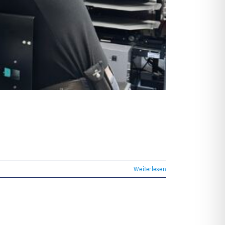
Individuell und personalisiert
Werben und Präsentieren
Verarbeitung · Lettershop
Team · Kontakt
Datenübermittlung – sicher und
einfach
Weiterlesen
Unverbindliche Anfrage
Über uns