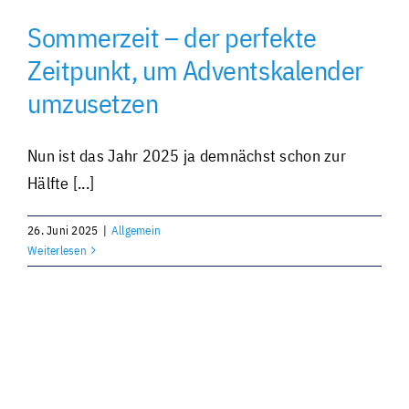
Sommerzeit – der perfekte
Individuell und personalisiert
Zeitpunkt, um Adventskalender
umzusetzen
Werben und Präsentieren
Nun ist das Jahr 2025 ja demnächst schon zur
Verarbeitung · Lettershop
Hälfte [...]
Team · Kontakt
26. Juni 2025
|
Allgemein
Weiterlesen
Datenübermittlung – sicher und einfach
Unverbindliche Anfrage
Über uns