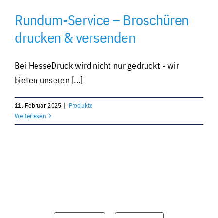
Rundum-Service – Broschüren
Individuell und personalisiert
drucken & versenden
Werben und Präsentieren
Bei HesseDruck wird nicht nur gedruckt - wir
bieten unseren [...]
Verarbeitung · Lettershop
11. Februar 2025
|
Produkte
Weiterlesen
Team · Kontakt
Datenübermittlung – sicher und einfach
Unverbindliche Anfrage
Über uns