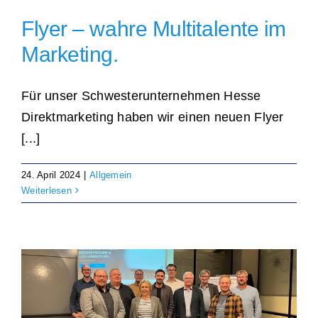
Flyer – wahre Multitalente im
Individuell und personalisiert
Marketing.
Werben und Präsentieren
Für unser Schwesterunternehmen Hesse
Direktmarketing haben wir einen neuen Flyer
Verarbeitung · Lettershop
[...]
Team · Kontakt
24. April 2024
|
Allgemein
Weiterlesen
Datenübermittlung – sicher und einfach
Unverbindliche Anfrage
Über uns