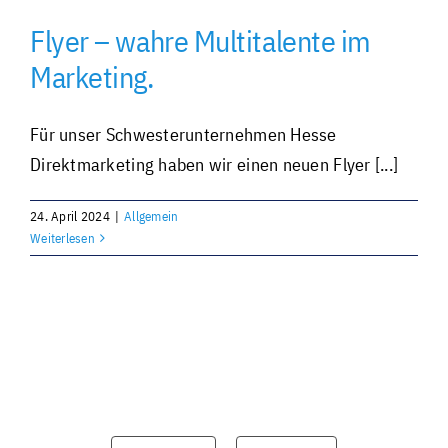
Flyer – wahre Multitalente im
Individuell und personalisiert
Marketing.
Werben und Präsentieren
Für unser Schwesterunternehmen Hesse
Direktmarketing haben wir einen neuen Flyer [...]
Verarbeitung · Lettershop
24. April 2024
|
Allgemein
Weiterlesen
Team · Kontakt
Datenübermittlung – sicher und einfach
Unverbindliche Anfrage
Über uns