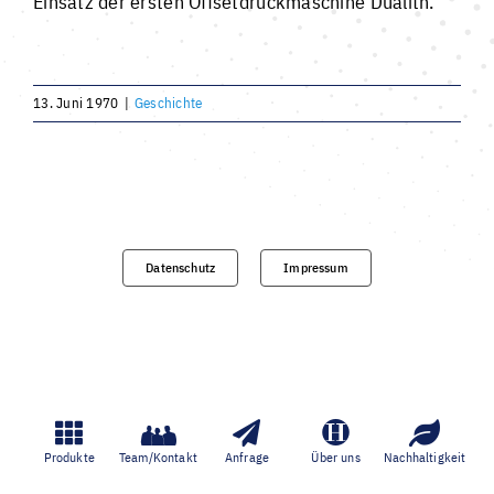
Einsatz der ersten Offsetdruckmaschine Dualith.
Individuell und personalisiert
13. Juni 1970
|
Geschichte
Werben und Präsentieren
Verarbeitung · Lettershop
Team · Kontakt
Datenschutz
Impressum
Datenübermittlung – sicher und einfach
Unverbindliche Anfrage
Produkte
Team/Kontakt
Anfrage
Über uns
Nachhaltigkeit
Über uns