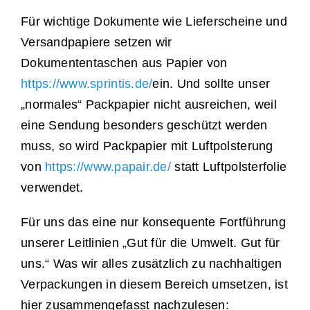
Für wichtige Dokumente wie Lieferscheine und
Versandpapiere setzen wir
Dat sünd wi online lesen
Dokumententaschen aus Papier von
https://www.sprintis.de/
ein. Und sollte unser
Fredenbecker Blick online lesen
„normales“ Packpapier nicht ausreichen, weil
eine Sendung besonders geschützt werden
muss, so wird Packpapier mit Luftpolsterung
von
https://www.papair.de/
statt Luftpolsterfolie
verwendet.
Für uns das eine nur konsequente Fortführung
unserer Leitlinien „Gut für die Umwelt. Gut für
uns.“ Was wir alles zusätzlich zu nachhaltigen
Verpackungen in diesem Bereich umsetzen, ist
hier zusammengefasst nachzulesen: