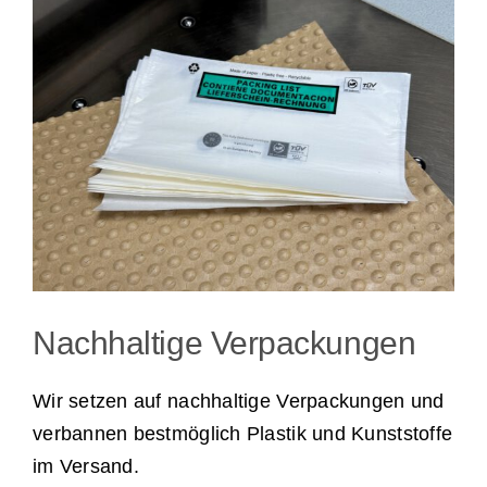
Bild
Individuell und personalisiert
Werben und Präsentieren
Verarbeitung · Lettershop
Team · Kontakt
Nachhaltige Verpackungen
Datenübermittlung – sicher und einfach
Wir setzen auf nachhaltige Verpackungen und
Unverbindliche Anfrage
verbannen bestmöglich Plastik und Kunststoffe
im Versand.
Über uns