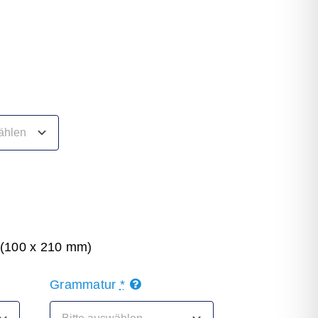
Dat sünd wi online lesen
Fredenbecker Blick online
*
lesen
t (100 x 210 mm)
Grammatur
*