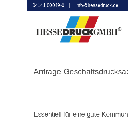
Zum
04141 80049-0 |
info@hessedruck.de
Inhalt
springen
Anfrage Geschäftsdrucksa
Essentiell für eine gute Kommun