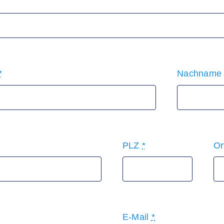
*
Nachnam
PLZ
*
Or
E-Mail
*