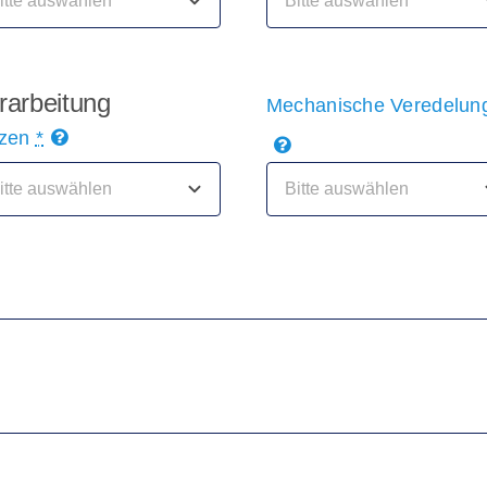
rarbeitung
Mechanische Veredelu
lzen
*