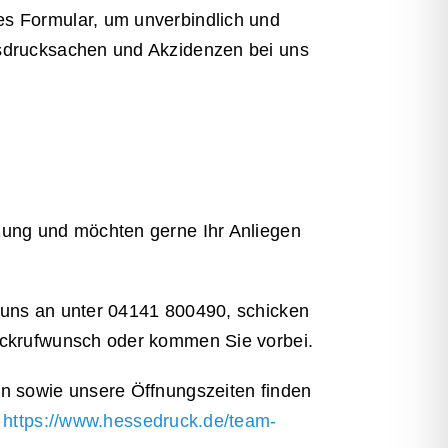
s Formular, um unverbindlich und
Individuell und personalisiert
tsdrucksachen und Akzidenzen bei uns
Werben und Präsentieren
Verarbeitung · Lettershop
zung und möchten gerne Ihr Anliegen
Team · Kontakt
Datenübermittlung – sicher
 uns an unter 04141 800490, schicken
und einfach
ückrufwunsch oder kommen Sie vorbei.
Unverbindliche Anfrage
en sowie unsere Öffnungszeiten finden
:
https://www.hessedruck.de/team-
Über uns